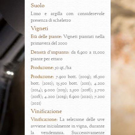
Suolo
Limo e argilla con considerevole
presenza di scheletro
Vigneti
Età delle piante:
Vigneti piantati nella
primavera del 2000
Densità d'impianto:
da 6,900 a 11,000
piante per ettaro
Produzione:
50 qt./ha
Produzione:
7.900 bott. (2009); 16.500
bott. (2010); 15.500 bott. (2011); 4.200
(2014); 9.000 (2015); 2,500 (2016); 5.700
(2018); 4.200 (2019); 6.900 (2020); 7.200
(2021)
Vinificazione
Vinificazione:
La selezione delle uve
avviene inizialmente in vigna, durante
la vendemmia. Successivamente