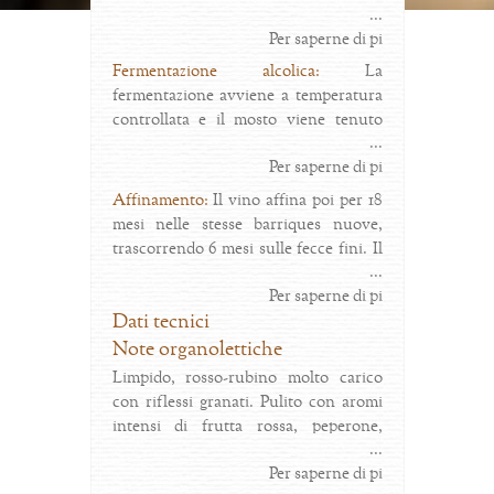
...
continua in cantina, con l'aiuto di una
Per saperne di pi
selezionatrice ottica; i grappoli
vengono diraspati e gli acini interi
Fermentazione alcolica:
La
vengono immediatamente trasferiti in
fermentazione avviene a temperatura
barrique aperte di rovere francese.
controllata e il mosto viene tenuto
...
sulle bucce per 30 giorni. Il vino viene
Per saperne di pi
messo in barriques di rovere francese,
aperte, nuove al 100%. Eseguiamo
Affinamento:
Il vino affina poi per 18
quindi morbide follature manuali.
mesi nelle stesse barriques nuove,
trascorrendo 6 mesi sulle fecce fini. Il
...
vino viene quindi imbottigliato e
Per saperne di pi
riposa per altri 12 mesi prima del
Dati tecnici
rilascio sul mercato.
Note organolettiche
Limpido, rosso-rubino molto carico
con riflessi granati. Pulito con aromi
intensi di frutta rossa, peperone,
...
liquirizia e vaniglia. Struttura
Per saperne di pi
complessa con tannini morbidi e