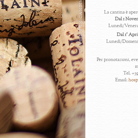
/ Visite in cantina
La cantina è apert
Dal 1 Novem
Lunedì/Venerdì 
Dal 1° Apri
Lunedì/Domenica 
Per pronotazioni, eve
m
Tel. +3
Email:
hospi