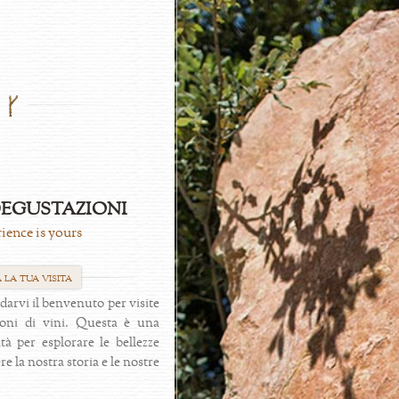
degustazioni
ience is yours
 la tua visita
 darvi il benvenuto per visite
ioni di vini. Questa è una
tà per esplorare le bellezze
e la nostra storia e le nostre