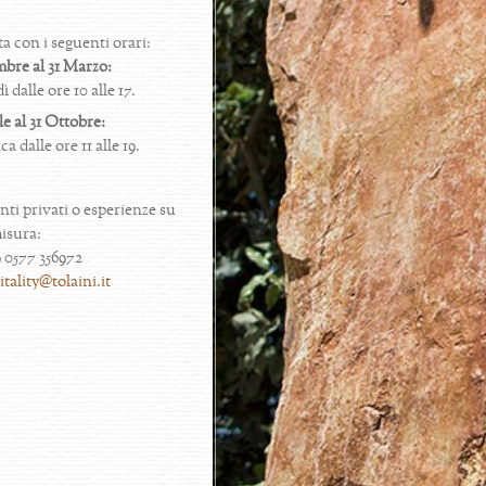
a con i seguenti orari:
bre al 31 Marzo:
dalle ore 10 alle 17.
le al 31 Ottobre:
dalle ore 11 alle 19.
nti privati o esperienze su
isura:
9 0577 356972
tality@tolaini.it