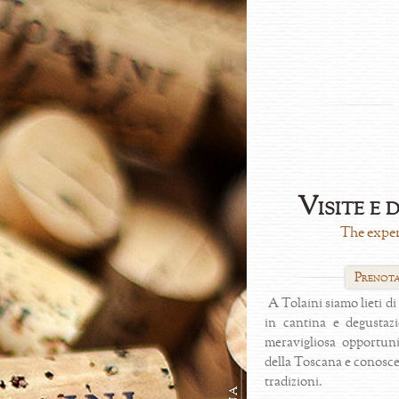
Visite e 
The exper
Prenota
A Tolaini siamo lieti di
in cantina e degustaz
meravigliosa opportuni
della Toscana e conoscer
tradizioni.