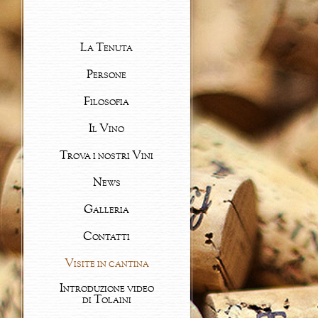
La Tenuta
Persone
Filosofia
Il Vino
Trova i nostri Vini
News
Galleria
Contatti
Visite in cantina
Introduzione video
di Tolaini