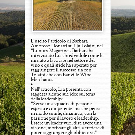
È uscito l'articolo di Barbara
Amoroso Donatti su Lia Tolaini nel
"Luxury Magazine". Barbara ha
intervistato Lia chiedendole come ha
iniziato a lavorare nel settore del
vino e quali sfide ha superato per
raggiungere il successo sia con
Tolaini che con Banville Wine
Merchants.
•
Nell'articolo, Lia presenta con
saggezza alcune sue idee sul tema
della leadership:
"Serve una squadra di persone
esperta e competente, ma che pensi
in modo simile, dinamico, con la
passione per il lavoro e leadership.
Essere un leader vuol dire avere una
visione, motivare gli altri a credere di
poter raggiungere gli obbiettivi."