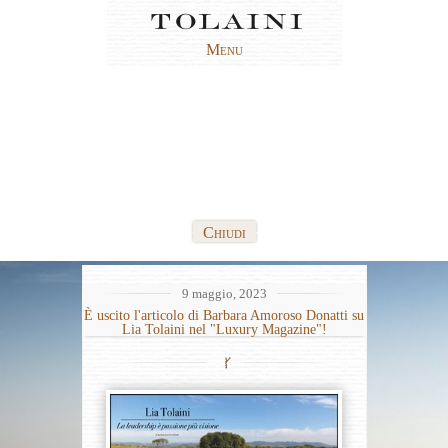
Menu
La Tenuta
Persone
Filosofia
Il Vino
Trova i Nostri Vini
News
Chiudi
Galleria
Visite in cantina
9 maggio, 2023
Introduzione video
È uscito l'articolo di Barbara Amoroso Donatti su
di Tolaini
Lia Tolaini nel "Luxury Magazine"!